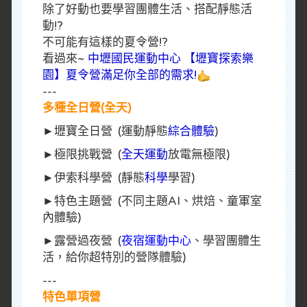
除了好動也要學習團體生活、搭配靜態活
動!?
不可能有這樣的夏令營!?
看過來~
中壢國民運動中心 【壢寶探索樂
園】夏令營滿足你全部的需求!
---
多種全日營(全天)
►壢寶全日營 (運動靜態
綜合體驗
)
►極限挑戰營 (
全天運動
放電無極限)
►伊索科學營 (靜態
科學
學習)
►特色主題營 (不同主題AI、烘焙、童軍室
內體驗)
►露營過夜營 (
夜宿運動中心
、學習團體生
活，給你超特別的營隊體驗)
---
特色單項營