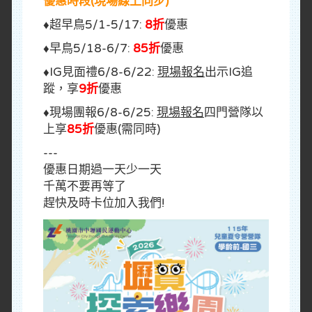
優惠時段(現場線上同步)
♦超早鳥5/1-5/17:
8折
優惠
♦早鳥5/18-6/7:
85折
優惠
♦IG見面禮6/8-6/22:
現場報名
出示IG追
蹤，享
9折
優惠
♦現場團報6/8-6/25:
現場報名
四門營隊以
上享
85折
優惠(需同時)
---
優惠日期過一天少一天
千萬不要再等了
趕快及時卡位加入我們!