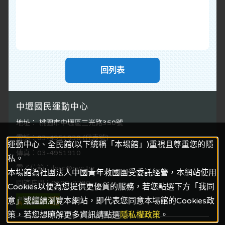
回列表
中壢國民運動中心
地址： 桃園市中壢區三光路350號
電話：03-4951930 (代表號)
運動中心、全民館(以下統稱「本場館」)重視且尊重您的隱
傳真：03-4951910
私。
電子信箱：jlcsc@cyc.tw
本場館為社團法人中國青年救國團受委託經營，本網站使用
開館時間：0600-2200
Cookies以便為您提供更優質的服務，若您點選下方「我同
意」或繼續瀏覽本網站，即代表您同意本場館的Cookies政
策，若您想瞭解更多資訊請點選
隱私權政策
。