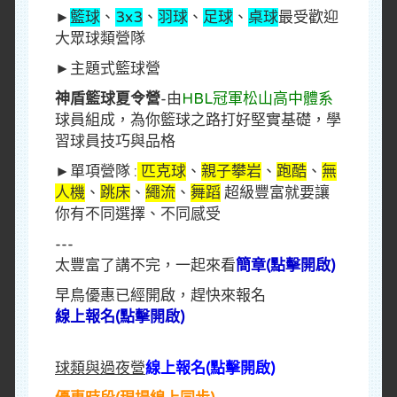
►
籃球
、
3x3
、
羽球
、
足球
、
桌球
最受歡迎
大眾球類營隊
►主題式籃球營
神盾籃球夏令營
-由
HBL冠軍松山高中體系
球員組成，為你籃球之路打好堅實基礎，學
習球員技巧與品格
►單項營隊 :
匹克球
、
親子攀岩
、
跑酷
、
無
人機
、
跳床
、
繩流
、
舞蹈
超級豐富就要讓
你有不同選擇、不同感受
---
太豐富了講不完，一起來看
簡章(點擊開啟)
早鳥優惠已經開啟，趕快來報名
線上報名(點擊開啟)
球類與過夜營
線上報名(點擊開啟)